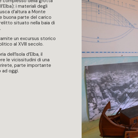
e complesso della grotta
’Elba); i materiali degli
rusca d’altura a Monte
 e buona parte del carico
elitto situato nella baia di
.
tramite un excursus storico
litico al XVIII secolo.
a dell’Isola d’Elba, il
 le vicissitudini di una
rirete, parte importante
o ad oggi.