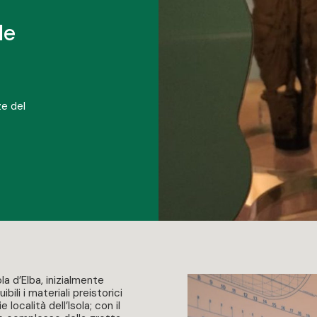
le
ze del
la d’Elba, inizialmente
bili i materiali preistorici
 località dell’Isola; con il