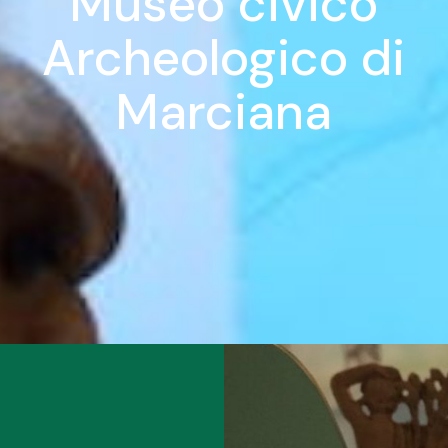
Museo civico
Archeologico di
Marciana