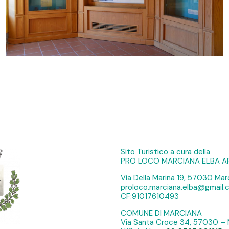
Sito Turistico a cura della
PRO LOCO MARCIANA ELBA A
Via Della Marina 19, 57030 Marc
proloco.marciana.elba@gmail
CF:91017610493
COMUNE DI MARCIANA
Via Santa Croce 34, 57030 – 