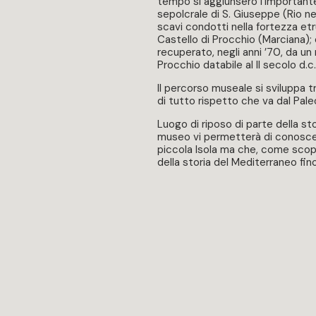
tempo si aggiunsero l’important
sepolcrale di S. Giuseppe (Rio nell
scavi condotti nella fortezza et
Castello di Procchio (Marciana);
recuperato, negli anni ’70, da un r
Procchio databile al II secolo d.c.
Il percorso museale si sviluppa 
di tutto rispetto che va dal Paleo
Luogo di riposo di parte della stori
museo vi permetterà di conoscere
piccola Isola ma che, come scop
della storia del Mediterraneo fin