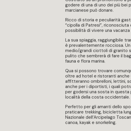
godere di una di uno dei più bei p
marcianese può donare.
Ricco di storia e peculiarità ga
“cipolla di Patresi”, riconosciut
possibilità di vivere una vacanza 
La sua spiaggia, raggiungibile tr
è prevalentemente rocciosa. Un
medio/grandi ciottoli di granito 
pulito che sembrerà di fare il bag
fauna e flora marina.
Qua si possono trovare comunq
oltre ad hotel e ristoranti anch
affitteranno ombrelloni, lettini,
anche per i diportisti, i quali po
per godersi una sosta in questa 
località della costa occidentale.
Perfetto per gli amanti dello spo
praticare trekking, bicicletta lun
Nazionale dell’Arcipelago Tosca
canoa, kayak e snorkeling.