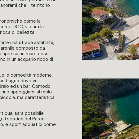
anorami che il territorio
stronomiche come la
a come DOC, vi darà la
ricca di bellezza.
amite una strada asfaltata,
 arenile composto da
si apre su un mare così
no in un acquario ricco di
ue le comodità moderne,
e un bagno dove vi
 sdraio ed un bar. Comodo
tranno appoggiarsi al molo
piccola, ma caratteristica
rt qua, sarà possibile
go i sentieri del Parco
no, e sport acquatici come