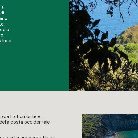
 al
di
rano
Lo
accio
ro
a luce
trada fra Pomonte e
 della costa occidentale
icco sul mare permette di