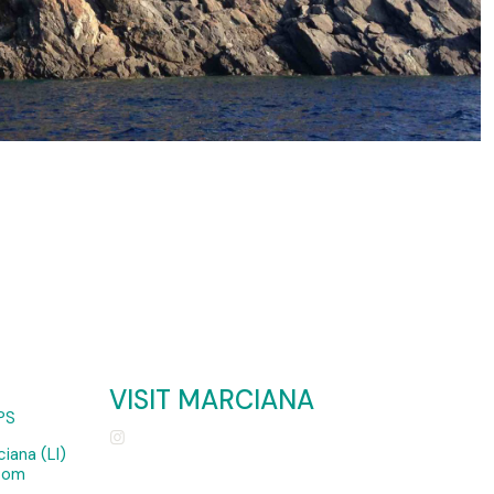
VISIT MARCIANA
PS
iana (LI)
.com