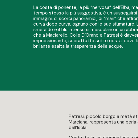
La costa di ponente, la più “nervosa” dell’Elba, ma
tempo stesso la più suggestiva, è un susseguirsi 
immagini, di scorci panoramici, di “mari” che affio
curva dopo curva, ognuno con le sue sfumature. 
smeraldo e il blu intenso si mescolano in un abbr
che a Maciarello, Colle D’Orano e Patresi è davve
impressionante, soprattutto sotto costa, dove l
brillante esalta la trasparenza delle acque.
Patresi, piccolo borgo a metà s
Marciana, rappresenta una perla
dell’Isola.
Costruito su un promontorio a p