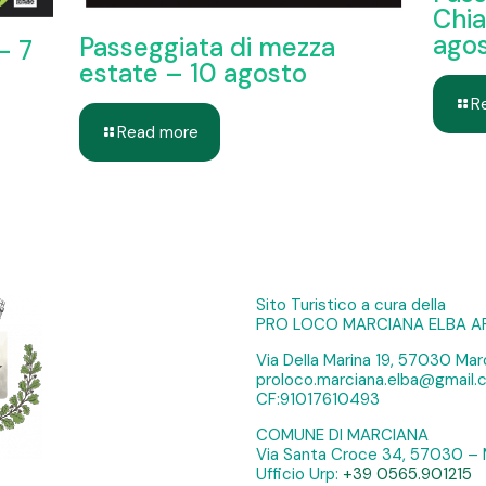
Chia
ago
Passeggiata di mezza
– 7
estate – 10 agosto
R
Read more
Sito Turistico a cura della
PRO LOCO MARCIANA ELBA A
Via Della Marina 19, 57030 Marc
proloco.marciana.elba@gmail
CF:91017610493
COMUNE DI MARCIANA
Via Santa Croce 34, 57030 – 
Ufficio Urp:
+39 0565.901215