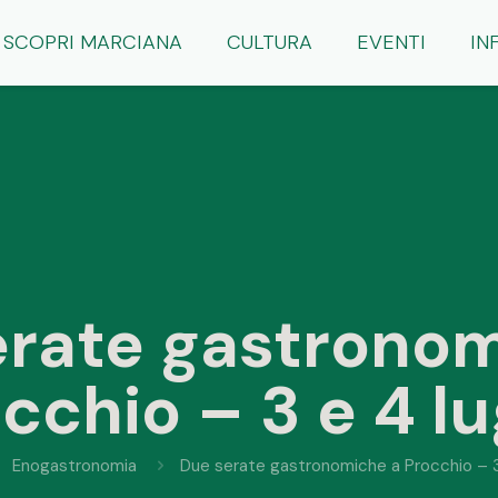
SCOPRI MARCIANA
CULTURA
EVENTI
IN
erate gastronom
cchio – 3 e 4 lu
Enogastronomia
Due serate gastronomiche a Procchio – 3 