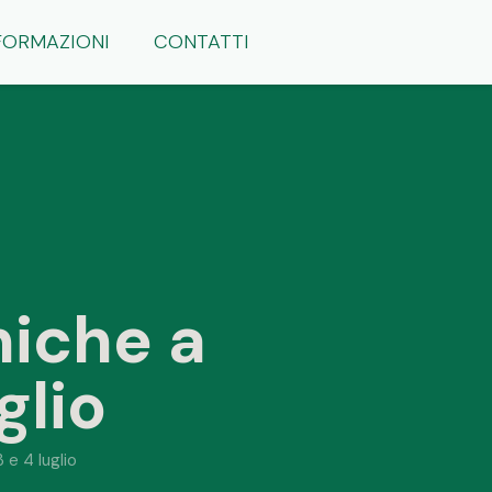
FORMAZIONI
CONTATTI
iche a
glio
e 4 luglio