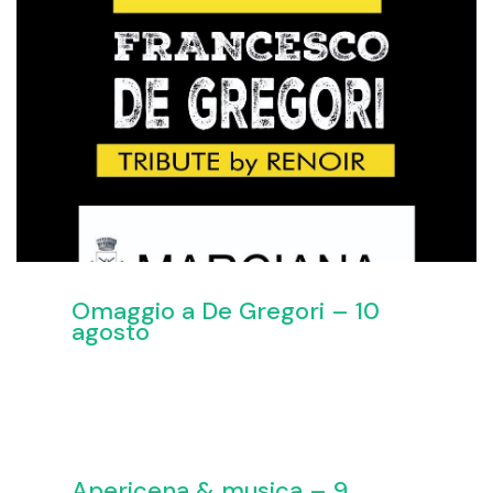
Omaggio a De Gregori – 10
agosto
Apericena & musica – 9