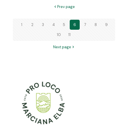
Prev page
1
2
3
4
5
6
7
8
9
10
11
Next page