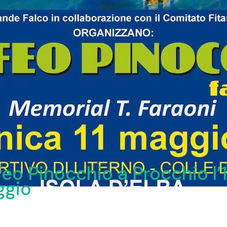
feo Pinocchio a Procchio l’1
ggio