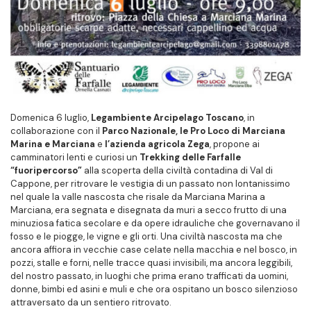
Domenica 6 luglio,
Legambiente Arcipelago Toscano
, in
collaborazione con il
Parco Nazionale, le Pro Loco di Marciana
Marina e Marciana
e
l’azienda agricola Zega
, propone ai
camminatori lenti e curiosi un
Trekking delle Farfalle
“fuoripercorso”
alla scoperta della civiltà contadina di Val di
Cappone, per ritrovare le vestigia di un passato non lontanissimo
nel quale la valle nascosta che risale da Marciana Marina a
Marciana, era segnata e disegnata da muri a secco frutto di una
minuziosa fatica secolare e da opere idrauliche che governavano il
fosso e le piogge, le vigne e gli orti. Una civiltà nascosta ma che
ancora affiora in vecchie case celate nella macchia e nel bosco, in
pozzi, stalle e forni, nelle tracce quasi invisibili, ma ancora leggibili,
del nostro passato, in luoghi che prima erano trafficati da uomini,
donne, bimbi ed asini e muli e che ora ospitano un bosco silenzioso
attraversato da un sentiero ritrovato.