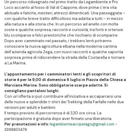
Un percorso ridisegnato nel primo tratto da Legambiente e Pro
Loco accanto al fosso di Val di Cappone, dove prima c’era vita
abituale e fatiche, mestieri, attrezzi dimenticati. Una passeggiata –
con qualche breve tratto difficoltoso ma adatta a tutti – in mezzo
alla natura e alla storia che. In un percorso ad anello con molte
soste e qualche sorpresa, racconti e curiosità, tra fonti e ortensie
blu scomparse e felci preistoriche che rischiano di scomparire.
Dopo aver camminato nel passato, i trekkers lenti potranno
conoscere la nuova agricoltura elbana nella moderna cantina
dell’azienda agricola Zega, con nuovi racconti e qualche saporita
sorpresa, prima di ridiscendere la strada della Costarella e tornare
a La Marina.
L’appuntamento per i camminatori lenti e gli scopritori di
storie è per le 9,00 di domenica 6 luglio in Piazza della Chiesa a
Marciana Marina. Sono obbligatorie scarpe adatte. Si
consigliano pantaloni lunghi.
Con un’offerta si può contribuire all’iniziativa e accaparrarsi una
delle nuove e splendide t-shirt dei Trekking della Farfalle nelle due
versioni per adulti e bambini.
Il tempo previsto di percorrenza è di 3,30 ore circa. La
partecipazione è gratuita dopo aver firmato una liberatoria.
Per prenotazioni e info:
legambientearcipelago@gmail.
com
-
3398801478