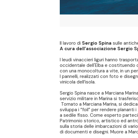
Il lavoro di
Sergio Spina
sulle antiche
A cura dell’associazione Sergio S
I leudi vinaccieri liguri hanno traspo
occidentale dell'Elba e costituendo 
con una monocoltura a vite, in un peri
I pannelli, realizzati con foto e disegn
vinicola dell’isola.
Sergio Spina nasce a Marciana Marina n
servizio militare in Marina si trasfe
Tornato a Marciana Marina, si dedica a
sviluppa i “foil” per rendere planant
a sedile fisso. Come esperto parteci
Patrimonio storico, artistico ed antr
sulla storia delle imbarcazioni di var
di documenti e disegni. Muore a Marc