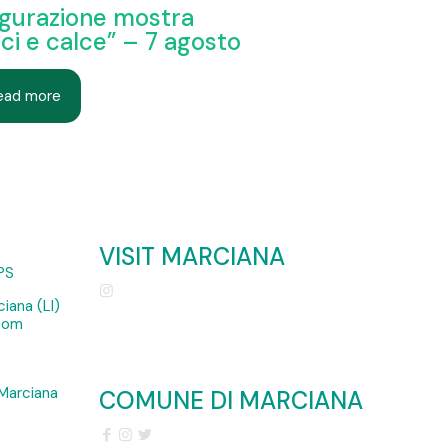
gurazione mostra
ci e calce” – 7 agosto
ead more
VISIT MARCIANA
PS
iana (LI)
.com
Marciana
COMUNE DI MARCIANA