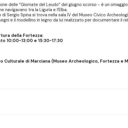
one delle “Giornate del Leudo” del giugno scorso - è un omaggio a
e navigavano tra la Liguria e l’Elba.
o di Sergio Spina si trova nella sala IV del Museo Civico Archeolog
egni e il modellino in legno da lui realizzato per documentare il re
rtura della Fortezza:
ato 10:00-13:00 e 15:30-17:30
cuito Culturale di Marciana (Museo Archeologico, Fortezza e