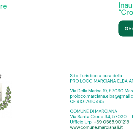
Inau
ere
“Cro
R
Sito Turistico a cura della
PRO LOCO MARCIANA ELBA A
Via Della Marina 19, 57030 Marc
proloco.marciana.elba@gmail
CF:91017610493
COMUNE DI MARCIANA
Via Santa Croce 34, 57030 – 
Ufficio Urp:
+39 0565.901215
www.comune.marciana.li.it