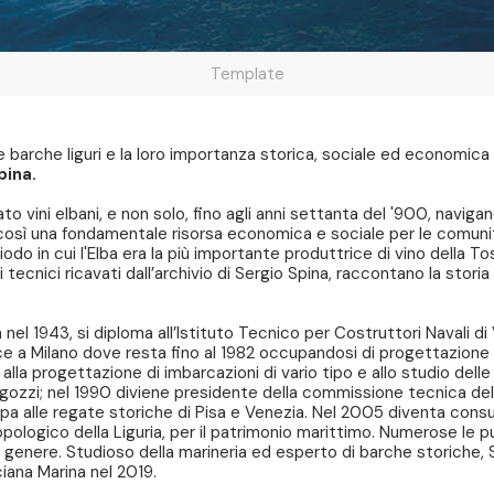
Template
 barche liguri e la loro importanza storica, sociale ed economica pe
pina.
rtato vini elbani, e non solo, fino agli anni settanta del '900, navi
così una fondamentale risorsa economica e sociale per le comunità
odo in cui l'Elba era la più importante produttrice di vino della T
i tecnici ricavati dall’archivio di Sergio Spina, raccontano la storia 
el 1943, si diploma all’Istituto Tecnico per Costruttori Navali di 
risce a Milano dove resta fino al 1982 occupandosi di progettazione
lla progettazione di imbarcazioni di vario tipo e allo studio delle
i i gozzi; nel 1990 diviene presidente della commissione tecnica de
pa alle regate storiche di Pisa e Venezia. Nel 2005 diventa consu
opologico della Liguria, per il patrimonio marittimo. Numerose le 
io genere. Studioso della marineria ed esperto di barche storiche, 
iana Marina nel 2019.