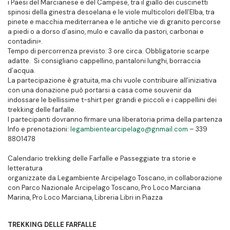
i Paesi del Marcianese e del Campese, tra il giallo dei cuscinetti
spinosi della ginestra desoelana e le viole multicolori dell’Elba, tra
pinete e macchia mediterranea e le antiche vie di granito percorse
a piedi o a dorso d’asino, mulo e cavallo da pastori, carbonai e
contadini».
Tempo di percorrenza previsto: 3 ore circa. Obbligatorie scarpe
adatte. Si consigliano cappellino, pantaloni lunghi, borraccia
d’acqua.
La partecipazione è gratuita, ma chi vuole contribuire all’iniziativa
con una donazione può portarsi a casa come souvenir da
indossare le bellissime t-shirt per grandi e piccoli e i cappellini dei
trekking delle farfalle.
I partecipanti dovranno firmare una liberatoria prima della partenza
Info e prenotazioni:
legambientearcip
elago@gnmail.com
– 339
8801478
Calendario trekking delle Farfalle e Passeggiate tra storie e
letteratura
organizzate da Legambiente Arcipelago Toscano, in collaborazione
con Parco Nazionale Arcipelago Toscano, Pro Loco Marciana
Marina, Pro Loco Marciana, Libreria Libri in Piazza
TREKKING DELLE FARFALLE