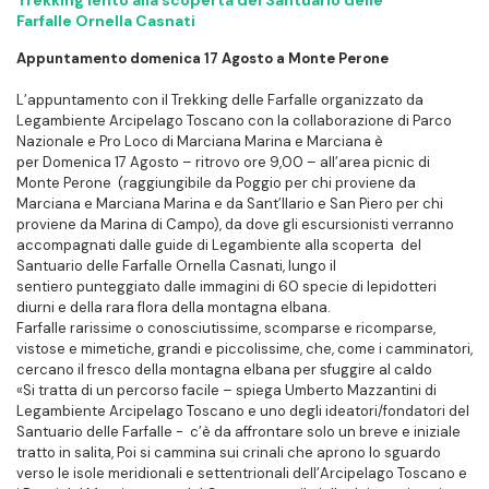
Trekking lento alla scoperta del Santuario delle
Farfalle Ornella Casnati
Appuntamento domenica 17 Agosto a Monte Perone
L’appuntamento con il Trekking delle Farfalle organizzato da
Legambiente Arcipelago Toscano con la collaborazione di Parco
Nazionale e Pro Loco di Marciana Marina e Marciana è
per Domenica 17 Agosto – ritrovo ore 9,00 – all’area picnic di
Monte Perone (raggiungibile da Poggio per chi proviene da
Marciana e Marciana Marina e da Sant’Ilario e San Piero per chi
proviene da Marina di Campo), da dove gli escursionisti verranno
accompagnati dalle guide di Legambiente alla scoperta del
Santuario delle Farfalle Ornella Casnati, lungo il
sentiero punteggiato dalle immagini di 60 specie di lepidotteri
diurni e della rara flora della montagna elbana.
Farfalle rarissime o conosciutissime, scomparse e ricomparse,
vistose e mimetiche, grandi e piccolissime, che, come i camminatori,
cercano il fresco della montagna elbana per sfuggire al caldo
«Si tratta di un percorso facile – spiega Umberto Mazzantini di
Legambiente Arcipelago Toscano e uno degli ideatori/fondatori del
Santuario delle Farfalle - c’è da affrontare solo un breve e iniziale
tratto in salita, Poi si cammina sui crinali che aprono lo sguardo
verso le isole meridionali e settentrionali dell’Arcipelago Toscano e