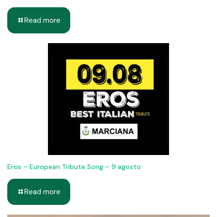
Read more
Eros – European Tribute Song – 9 agosto
Read more