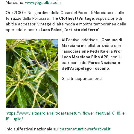
Marciana:
www.yogaelba.com
Ore 21:30 – Nel giardino della Casa del Parco di Marciana e sulle
terrazze della Fortezza:
The Clothest/Vintage
, esposizione di
abiti e accessori vintage di alta moda e mostra temporanea delle
opere del maestro
Luca Polesi, “artista del ferro
“.
Al Festival aderisce il
Comune di
Marciana
in collaborazione con
l’
associazione Pedalta
e la
Pro
Loco Marciana Elba APS,
con il
patrocinio del
Parco Nazionale
dell’Arcipelago Toscano
.
Gli altri appuntamenti:
https://www.visitmarciana.it/castanetum-flower-festival-6-18-e-
19-luglio/
Info sul festival nazionale su:
castanetumflowerfestival.it