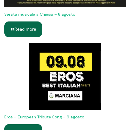
Serata musicale a Chiessi – 8 agosto
Read more
Eros – European Tribute Song – 9 agosto