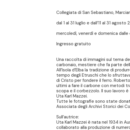
Collegiata di San Sebastiano, Marcia
dal 1 al 31 luglio e dall’11 al 31 agosto
mercoledì, venerdì e domenica dalle 
Ingresso gratuito
Una raccolta di immagini sul tema de
carbonaio, mestiere che fa parte della
All’Isola d’Elba la tradizione di produr
tempo degli Etruschi che lo sfruttava
di Cristo per fondere il ferro. Rober
ultimi a fare il carbone con metodi trad
scopa e il corbezzolo. Il suo lavoro 
Uta Karl Mazzei.
Tutte le fotografie sono state donate
Associata degli Archivi Storici dei Com
Sull’autrice:
Uta Karl Mazzei è nata nel 1934 in Aus
collaborato alla produzione di numero