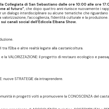
a Collegiata di San Sebastiano dalle ore 10:00 alle ore 17:0
one al futuro”
, che dopo quattro anni riunisce nuovamente i rappr
er un dialogo interdisciplinare su alcune tematiche che riguardano i
la valorizzazione, l’accoglienza, l’identità culturale e la produzione.
sui canali social dell’Edicola Elbana Show.
oduzione.
ra l’Elba e altre realtà legate alla castanicoltura.
A e la VALORIZZAZIONE: il progetto di restauro ecologico e paes
E: nuove STRATEGIE da intraprendere.
omunità in progetti volti a promuovere la CONOSCENZA del casta