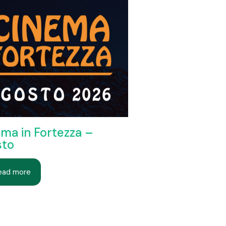
ma in Fortezza –
sto
ead more