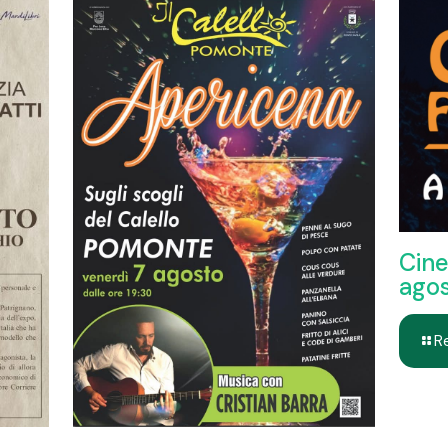
Cine
ago
R