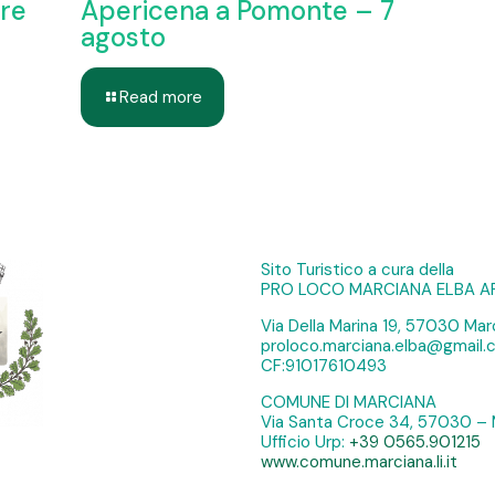
ere
Apericena a Pomonte – 7
agosto
Read more
Sito Turistico a cura della
PRO LOCO MARCIANA ELBA A
Via Della Marina 19, 57030 Marc
proloco.marciana.elba@gmail
CF:91017610493
COMUNE DI MARCIANA
Via Santa Croce 34, 57030 – 
Ufficio Urp:
+39 0565.901215
www.comune.marciana.li.it