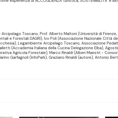
 come esperienza di ACCOGLIENZA turistica, SOSTENIBILITA’ e B
Arcipelago Toscano, Prof. Alberto Maltoni (Università di Firenze,
ntali e Forestali DAGRI), Ivo Poli (Associazione Nazionale Città d
Lucchesia), Legambiente Arcipelago Toscano, Associazione Pedalt
lletti (Accademia Italiana della Cucina Delegazione Elba), Agostin
ativa Agricola Forestale), Marco Rinaldi (Alberi Maestri - Consorzi
arino Garfagnoli (InfoPark), Graziano Rinaldi (autore), Antonio Ber