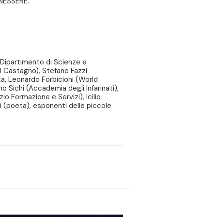
ENESSERE.
 Dipartimento di Scienze e
el Castagno), Stefano Fazzi
a, Leonardo Forbicioni (World
o Sichi (Accademia degli Infarinati),
o Formazione e Servizi), Icilio
ti (poeta), esponenti delle piccole