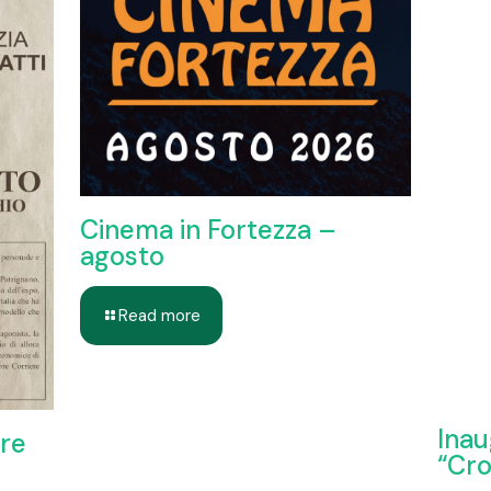
Cinema in Fortezza –
agosto
Read more
Inau
ere
“Cro