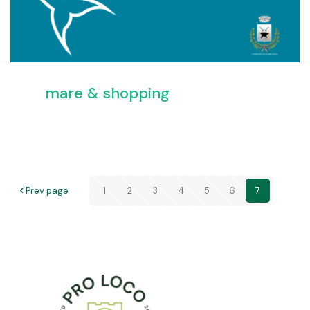
mare & shopping
Prev page
1
2
3
4
5
6
7