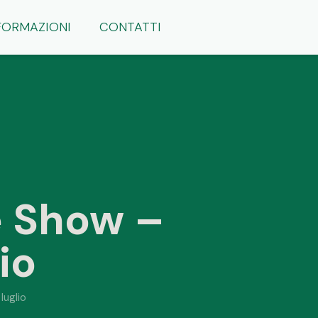
FORMAZIONI
CONTATTI
e Show –
io
luglio