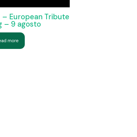
 – European Tribute
g – 9 agosto
ead more