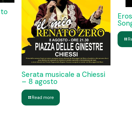
sto
Eros
Son
R
Serata musicale a Chiessi
– 8 agosto
Read more